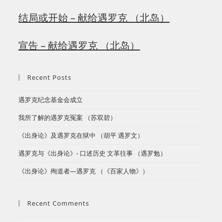
结局或开始 – 献给遇罗克 （北岛）
宣告 – 献给遇罗克 （北岛）
Recent Posts
遇罗克纪念基金会成立
​我所了解的遇罗克冤案 （苏双碧）
《出身论》及遇罗克在狱中 （胡平 遇罗文）
遇罗克与《出身论》- 口述历史 文革往事 （遇罗勉）
《出身论》殉道者—遇罗克 （《百家人物》）
Recent Comments