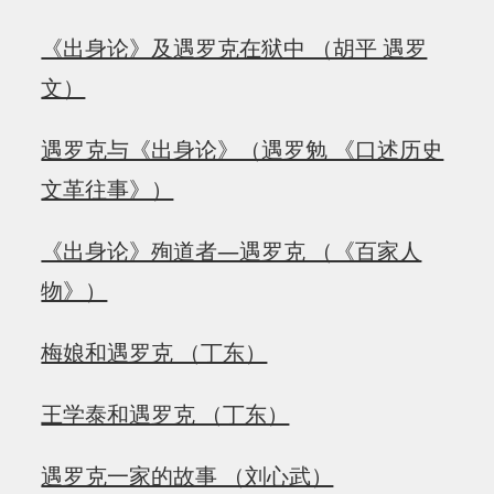
《出身论》及遇罗克在狱中 （胡平 遇罗
文）
遇罗克与《出身论》（遇罗勉 《口述历史
文革往事》）
《出身论》殉道者—遇罗克 （《百家人
物》）
梅娘和遇罗克 （丁东）
王学泰和遇罗克 （丁东）
遇罗克一家的故事 （刘心武）