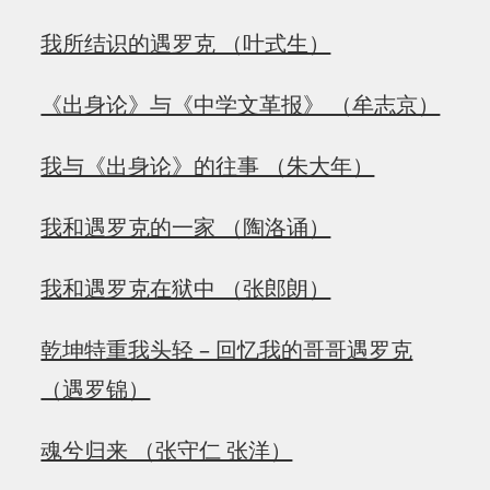
我所结识的遇罗克 （叶式生）
《出身论》与《中学文革报》 （牟志京）
我与《出身论》的往事 （朱大年）
我和遇罗克的一家 （陶洛诵）
我和遇罗克在狱中 （张郎朗）
乾坤特重我头轻 – 回忆我的哥哥遇罗克
（遇罗锦）
魂兮归来 （张守仁 张洋）