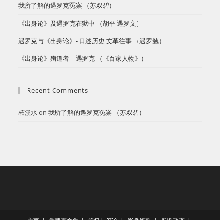
​我所了解的遇罗克冤案 （苏双碧）
《出身论》及遇罗克在狱中 （胡平 遇罗文）
遇罗克与《出身论》- 口述历史 文革往事 （遇罗勉）
《出身论》殉道者—遇罗克 （《百家人物》）
Recent Comments
柘溪水
on
​我所了解的遇罗克冤案 （苏双碧）