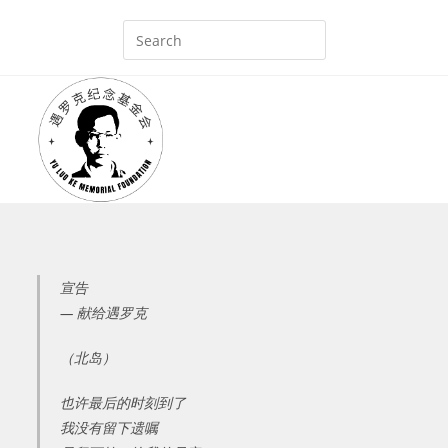
Skip
to
content
宣告
— 献给遇罗克
（北岛）
也许最后的时刻到了
我没有留下遗嘱