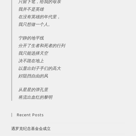
只留下笔，给我的母亲
我并不是英雄
在没有英雄的年代里，
我只想做一个人。
宁静的地平线
分开了生者和死者的行列
我只能选择天空
决不跪在地上
以显出刽子手们的高大
好阻挡自由的风
从星星的弹孔里
将流出血红的黎明
Recent Posts
遇罗克纪念基金会成立