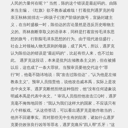
人民的力量何在呢？” 当然，陈的这个错误是最起码的。由陈
来当主编，《红旗》欲不教条诚难哉！打着批判遇罗克的母
亲王秋林(前排左一)和孩子们资产阶级的旗号，宣扬封建主
义，在当时盛极一时，陈伯达的言论显然是违反历史唯物主
义的。而林彪断章取义的语录本，同样是打着宣传毛泽东思
想的旗号，行割裂毛泽东思想的行为。由于现代迷信盛行，
社会上对领袖人物无原则的颂扬，成了风气，所以，遇罗克
认为陈伯达的错误是“最起码的”，比起有些人来，也不过如
此。 遇罗克这段话，本来是批判左倾教条主义的，但在被捕
以后，这也成了一条大罪状。当预审员要他交代这个“罪
行”时，他毫不隐讳地说：我“攻击过陈伯达”，“认为他是左倾
教条主义”。预审人员指责他，说他攻击戚本禹，实际上是攻
击中央文革。遇罗克断然拒绝这种指控，他“没有任何迹象说
明戚本禹是代表中央文。" 审讯人员指控他攻击江Q时，遇罗
克毫不掩饰地回答：“我认为我们这样大的国家，不应该只有
八个样板戏。”从这些答话，可以看出遇罗克是敢作敢当的，
他并不回避事实。而对那些无中生有的陷害，诸如什么遇罗
克要仿效张良行凶等等罪名，遇罗克痛斥“四人帮”爪牙：“这