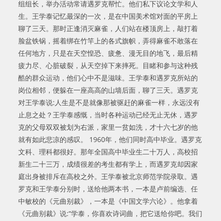
组组长，举办活动常请遇罗克帮忙。他们私下议论文学和人
生。王学泰记忆最深的一次，是在中国美术馆对面的平房上
聊了三天。那时正逢消灭麻雀，人们站在楼顶房上，敲打着
脸盆铁锅，摇着绑在竹竿上的各式旗帜，弄得麻雀不敢落在
任何地方，只是在天空惶恐、疲惫、漫无目的地飞，最后精
疲力尽、心脏破裂，从天空掉下来摔死。目睹和参与这种残
酷的群众运动，他们心中不是滋味。王学泰和遇罗克所站的
岗位相邻，便躲在一座高高的山墙后面，聊了三天。遇罗克
对王学泰说:人生是不是就像那被驱赶的麻雀一样，永远没有
止息之处？王学泰感慨，当时各种运动已经无止无休，遇罗
克的父母双双被划为右派，家里一贫如洗，才十六七岁的他
就有如此悲凉的感叹。 1960年，他们同时高中毕业。遇罗克
文科、理科都很好。那年全国高中毕业生二十万人，高校招
新生二十三万，成绩很差的考生都有学上，而遇罗克却因家
庭出身被排斥在高校之外。王学泰被北京师范学院录取。遇
罗克和王学泰分别时，送给他两本书，一本是卢前编选、任
中敏校的《元曲别裁》，一本是《中国文学六论》。他拿着
《元曲别裁》说:“学泰，你喜欢诗词曲，把它送给你吧。我们