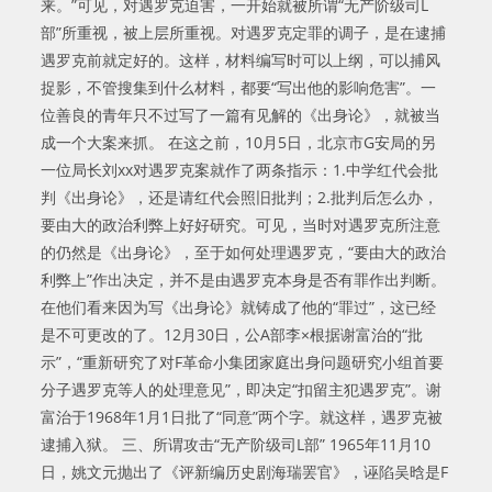
来。”可见，对遇罗克迫害，一开始就被所谓“无产阶级司L
部”所重视，被上层所重视。对遇罗克定罪的调子，是在逮捕
遇罗克前就定好的。这样，材料编写时可以上纲，可以捕风
捉影，不管搜集到什么材料，都要“写出他的影响危害”。一
位善良的青年只不过写了一篇有见解的《出身论》，就被当
成一个大案来抓。 在这之前，10月5日，北京市G安局的另
一位局长刘xx对遇罗克案就作了两条指示：1.中学红代会批
判《出身论》，还是请红代会照旧批判；2.批判后怎么办，
要由大的政治利弊上好好研究。可见，当时对遇罗克所注意
的仍然是《出身论》，至于如何处理遇罗克，“要由大的政治
利弊上”作出决定，并不是由遇罗克本身是否有罪作出判断。
在他们看来因为写《出身论》就铸成了他的“罪过”，这已经
是不可更改的了。12月30日，公A部李×根据谢富治的“批
示”，“重新研究了对F革命小集团家庭出身问题研究小组首要
分子遇罗克等人的处理意见”，即决定“扣留主犯遇罗克”。谢
富治于1968年1月1日批了“同意”两个字。就这样，遇罗克被
逮捕入狱。 三、所谓攻击“无产阶级司L部” 1965年11月10
日，姚文元抛出了《评新编历史剧海瑞罢官》，诬陷吴晗是F