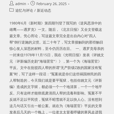
Post
Post
admin
February 26, 2025
author:
published:
Post
追忆与评论
/
新近动态
category:
1980年6月《新时期》第四期刊登了我写的《逆风恶浪中的
雄鹰——遇罗克》一文。随后，《北京日报》又全文登载这
篇文章。凭心而论，写这篇文章完全是出自内心对“四人
帮”倒行逆施的义愤。近二十年了，写文章接触到的那些触目
惊心发人深思的材料，至今仍历历在目。 一、遇罗克母亲的
一封来信1978年11月15日，我在《光明日报》发表《评姚文
元〈评新编历史剧"海瑞罢官"〉》，第一个为《海瑞罢官》
平反。文中在批驳四人帮的所谓“无产阶级Z政的国家没有冤
案”时，写了这样一段话：“冤案就是你们这些祸国殃民的四
人帮制造的，今天我们就是要平冤狱，包括你姚文元《评新
编》造成的文字狱，都必须一个一个地清算，一个一个地平
反。只有这样才能彻底肃清四人帮的流毒和影响。冤案不平
反就不足以平民愤，冤狱不昭雪就不足以快人心。没有想到
这几句话又引出一桩公案。就在为《海瑞罢官》平反的文章
发表后几天的一个晚上，一位老太太冒着呼啸的寒风走进我