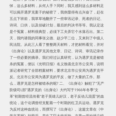
怵，这么多材料，从何人手？同时，我又感到这么多材料足
可以揭开遇罗克案子的秘密了，我倒显得有点兴奋了，赶在
五点下班前，我草草地翻开了一些审讯记录、死者的日记、
诗词、口供，以及侦破计划，最后的判决书等等。我认定这
是个冤案，材料很典型，必须下工夫弄它个水落石出。第二
天，我约请我的同事张义德、赵少平二位，又来到了中级人
民法院。从此三人看了整整两天材料，才把材料看完，并对
《出身论》以及遇罗克其他文章、日记、诗词、审讯记录作
了一些必要的摘录。我们经过认真研究，认为遇罗克是被错
杀的冤案，便以《光明日报》名义致函北京市公安局，说明
派记者研究了全部档案材料，要求北京市公安局为遇罗克平
反。北京市公安局为遇罗克的平反，做了大量的工作。那
么，遇罗克是怎样被错杀的呢? 二、《出身论》触犯了“无产
阶级司L部”遇罗克的《出身论》大约写于1966年冬季“文
革”初期曾经流传着“老子英雄儿好汉，老子反动儿混蛋”的血
统论，这个论调曾经支配着一个时期的红卫兵运动。遇罗克
为反对这种血统论，而撰写了《出身论》。这篇文章在《中
学文革报》刊登后，产生了巨大的反响。文章一开始就尖锐