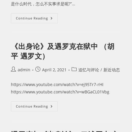
是什么时代，怎么不实事求是呢?”…
Continue Reading
我
所
了
解
的
遇
《出身论》及遇罗克在狱中 （胡
罗
克
平 遇罗文）
冤
案
（苏
双
Post
Post
Post
admin
April 2, 2021
追忆与评论
/
新近动态
碧）
author:
published:
category:
https://www.youtube.com/watch?v=ej95Tr7-rHI
https://www.youtube.com/watch?v=wBGaCL01Vbg
《出
Continue Reading
身
论》
及
遇
罗
克