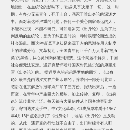
地指出：在血统论的影响下，“出身几乎决定了一切。 这一时
期，有多少无辜青年，死于非命，溺死于唯出身论的深渊之
中。面对着这样严重的问题，任何一个关心国家命运的人，
不能不正视，不能不研究。可知遇罗克《出身论》是为了批
判反动的血统论，是为了纠正当时的一种错误理论而造成的
社会混乱。而这种错误理论却是来源于左的思潮在用人制度
上的唯成分论。文革初期，全国青年何止千百万人背着“黑五
类”的黑锅，从心灵到肉体遭到摧残。这个问题不解决，中国
社会便无法安定。遇罗克是怀着对国家对民族忠诚的愿望来
写《出身论》的。 据遇罗克的弟弟遇罗勉的回忆，《出身
论》最早是由遇罗文在广州印刷的，并带回一部分到北京，
随后在北京解放军报印刷厂印了三万份。报纸出来后，一抢
而空，在青年中产生巨大的反响。加上传抄、复印，《出身
论》流传非常广泛。每天都有大量信件从全国各地寄到北
京，寄到遇罗克手中。中Y文化革命小组成员戚本禹于1967
年4月13日点名批判了《出身论》，诬陷《出身论》是反动
的。从此，遇罗克的行动就不自由了，出门时经常有人盯