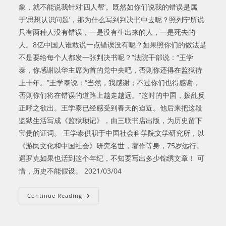
象，就不能说我针对‘四人帮’。既然如你们说我的错误是属
于‘思想认识问题’，那为什么写到判决书中去呢？照列宁所说
只有两种人没有错误，一是没有生出来的人，一是死去的
人。8亿中国人谁敢说一点错误没有呢？如果照你们的做法是
不是要给每个人都发一张判决书呢？”法院干部说：“王学
泰，你感谢以华主席为首的党中央吧，否则你还得在监狱待
上十年。”王学泰说：“当然，我感谢；不过你们也得感谢，
否则你们将在错误的道路上越走越远。”这时的中国，拨乱反
正呼之欲出。王学泰已经感受到春天的迫近。他后来把这段
监狱生活写成《监狱琐记》，由三联书店出版，为历史留下
宝贵的证词。 王学泰供职于中国社会科学院文学研究所，以
《游民文化和中国社会》研究名世，著作等身，75岁远行。
遇罗克如果也活到这个年纪，不知要写出多少锦绣文章！ 可
惜，历史不能假设。 2021/03/04
王
Continue Reading
学
泰
和
遇