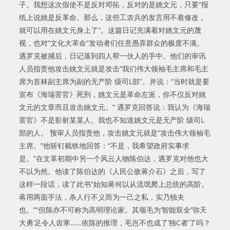
子。我想这次假使不是反对邓拓，反对的是姚文元，只要“报
纸上说姚是反革命。那么，这些工农兵的发言用不着修改，
就可以用在姚文元身上了”。这篇日记充满着对姚文元的蔑
视，也对“文化大革命”发动者们任意愚弄群众的极度不满。
遇罗克被捕后，日记落到四人帮一伙人的手中。他们的审讯
人员指责他攻击姚文元就是攻击“我们伟大领袖毛主席和毛主
席为首林副主席为副的无产阶 级司L部”。并说：“当时就是要
宣布《海瑞罢官》死刑，姚文元是革命左派，你不仅反对姚
文元的文章而且攻击姚文元。” 遇罗克回答说：我认为《海瑞
罢官》不是影射某某人。我也不知道姚文元是无产阶 级司L
部的人。 预审人员指责他，攻击姚文元就是“攻击伟大领袖毛
主席。”他斩钉截铁地回答：“不是，我希望政府实事求
是。”在文革初期中另一个风云人物陈伯达，遇罗克对他也大
不以为然。他读了陈伯达的《人民公敌蒋介石》之后，写了
这样一段话，读了此书“始知蒋何以从流氓爬上总统的高阶。
蒋用两面手法，杀人行不义而为一己之私，实乃独夫
也。”“但陈亦不可称为高明理论家。其颂毛为‘智能双全’‘弥天
大勇‘足令人齿寒……依陈的推理，毛岂不也成了‘独C者’了吗？