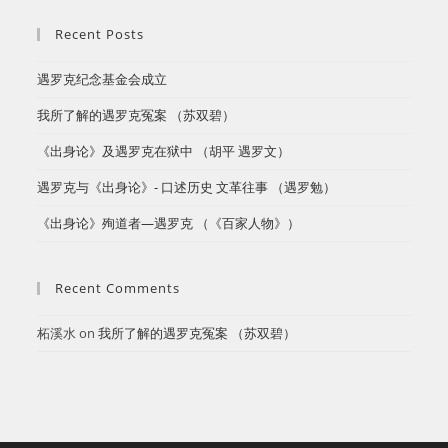
罗
克
Recent Posts
（丁
东）
遇罗克纪念基金会成立
​我所了解的遇罗克冤案 （苏双碧）
《出身论》及遇罗克在狱中 （胡平 遇罗文）
遇罗克与《出身论》- 口述历史 文革往事 （遇罗勉）
《出身论》殉道者—遇罗克 （《百家人物》）
Recent Comments
柘溪水
on
​我所了解的遇罗克冤案 （苏双碧）