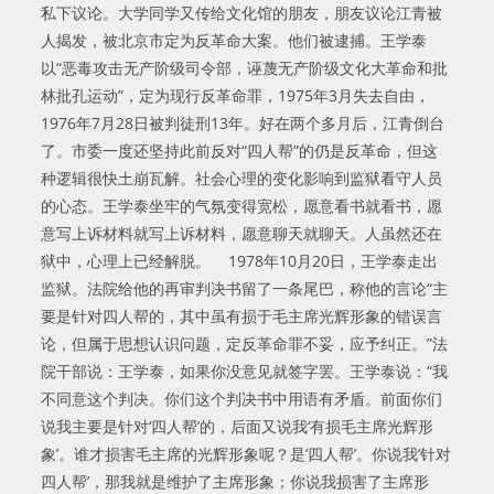
私下议论。大学同学又传给文化馆的朋友，朋友议论江青被
人揭发，被北京市定为反革命大案。他们被逮捕。王学泰
以“恶毒攻击无产阶级司令部，诬蔑无产阶级文化大革命和批
林批孔运动”，定为现行反革命罪，1975年3月失去自由，
1976年7月28日被判徒刑13年。好在两个多月后，江青倒台
了。市委一度还坚持此前反对“四人帮”的仍是反革命，但这
种逻辑很快土崩瓦解。社会心理的变化影响到监狱看守人员
的心态。王学泰坐牢的气氛变得宽松，愿意看书就看书，愿
意写上诉材料就写上诉材料，愿意聊天就聊天。人虽然还在
狱中，心理上已经解脱。 1978年10月20日，王学泰走出
监狱。法院给他的再审判决书留了一条尾巴，称他的言论“主
要是针对四人帮的，其中虽有损于毛主席光辉形象的错误言
论，但属于思想认识问题，定反革命罪不妥，应予纠正。”法
院干部说：王学泰，如果你没意见就签字罢。王学泰说：“我
不同意这个判决。你们这个判决书中用语有矛盾。前面你们
说我主要是针对‘四人帮’的，后面又说我‘有损毛主席光辉形
象’。谁才损害毛主席的光辉形象呢？是‘四人帮’。你说我‘针对
四人帮’，那我就是维护了主席形象；你说我损害了主席形