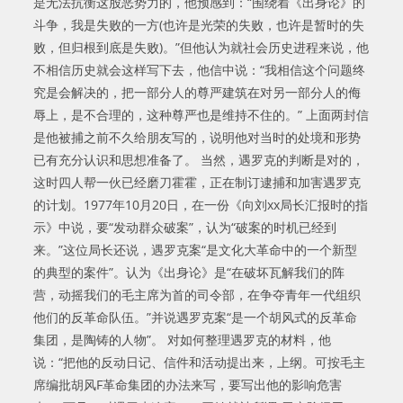
是无法抗衡这股恶势力的，他预感到：“围绕着《出身论》的
斗争，我是失败的一方(也许是光荣的失败，也许是暂时的失
败，但归根到底是失败)。”但他认为就社会历史进程来说，他
不相信历史就会这样写下去，他信中说：“我相信这个问题终
究是会解决的，把一部分人的尊严建筑在对另一部分人的侮
辱上，是不合理的，这种尊严也是维持不住的。” 上面两封信
是他被捕之前不久给朋友写的，说明他对当时的处境和形势
已有充分认识和思想准备了。 当然，遇罗克的判断是对的，
这时四人帮一伙已经磨刀霍霍，正在制订逮捕和加害遇罗克
的计划。1977年10月20日，在一份《向刘xx局长汇报时的指
示》中说，要“发动群众破案”，认为“破案的时机已经到
来。”这位局长还说，遇罗克案“是文化大革命中的一个新型
的典型的案件”。认为《出身论》是“在破坏瓦解我们的阵
营，动摇我们的毛主席为首的司令部，在争夺青年一代组织
他们的反革命队伍。”并说遇罗克案“是一个胡风式的反革命
集团，是陶铸的人物”。 对如何整理遇罗克的材料，他
说：“把他的反动日记、信件和活动提出来，上纲。可按毛主
席编批胡风F革命集团的办法来写，要写出他的影响危害