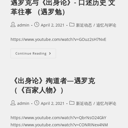
遇罗克与《出身论》- 口述历史 文
在
狱
革往事 （遇罗勉）
中
（胡
平
遇
Post
Post
Post
admin
April 2, 2021
新近动态
/
追忆与评论
罗
author:
published:
category:
文）
https://www.youtube.com/watch?v=GOuz2sH7NvE
遇
Continue Reading
罗
克
与
《出
身
论》-
《出身论》殉道者—遇罗克
口
述
（《百家人物》）
历
史
文
革
Post
Post
Post
admin
April 2, 2021
新近动态
/
追忆与评论
往
author:
published:
category:
事
（遇
罗
https://www.youtube.com/watch?v=QbrNsO24GkY
勉）
https://www.youtube.com/watch?v=CONRINex4NM