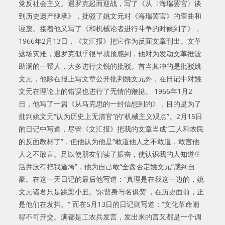
党反社会主义。遇罗克起而迎战，写了《从〈海瑞罢官〉谈
到历史遗产继承》，批驳了姚文元对《海瑞罢官》的歪曲和
诬蔑。接着他又写了《和机械论者进行斗争的时候到了》，
1966年2月13日，《文汇报》把它作为反面文章刊出。文革
这场灾难，遇罗克似乎很早就预感到，他对为发动文革推波
助澜的一帮人，大多进行尖锐的批驳。首当其冲的是批驳姚
文元，他除在报上写文章公开批判姚文元外，在日记中对姚
文元在理论上的错误也进行了无情的鞭挞。 1966年1月2
日，他写了一篇《从马克思的一封信想到的》，目的是为了
批判姚文元“认为历史上无清官”的“机械主义观点”。2月15日
的日记中写道，尽管《文汇报》把我的文章当成“工人和农民
的反面教材了”，但他认为他是“敢道他人之不敢道，敢言他
人之不敢言。足以使朋友们读了振奋，使认识我的人知道生
活并没有把我逼垮”，他为自己敢“全盘否定姚文元”感到自
豪。在这一天日记的最后他写道：“真理是在我这一边的，姚
文元诸君只是跳梁小丑。‘尔曹身与名俱焚'，在历史面前，正
是他们在发抖。“ 而在5月13日的日记则写道：“文化革命闹
得不可开交。满都是工农兵发言，发出来的言又都是一个调