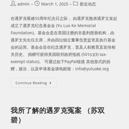
Post
Post
Post
admin
March 1, 2025
新近动态
author:
published:
category:
在遇罗克罹难55周年纪念日之际， 由遇罗克胞弟遇罗文发起
成立了遇罗克纪念基金会 (Yu Luo Ke Memorial
Foundation)。基金会是在美国注册的非盈利慈善机构，由
遇罗文先生任主席，并由四位独立董事负责监管及执行基金
会的运营。基金会旨在纪念遇罗克，普及人权教育及宣传相
关历史。 捐赠可获得美国联邦政府抵税 (501(c)(3) tax-
exempt status)。 可通过如下PayPal链接 其他形式的捐
赠，接洽，以及申请基金请电邮致：
info@yuluoke.org
遇
Continue Reading
罗
克
纪
念
基
金
​我所了解的遇罗克冤案 （苏双
会
成
碧）
立