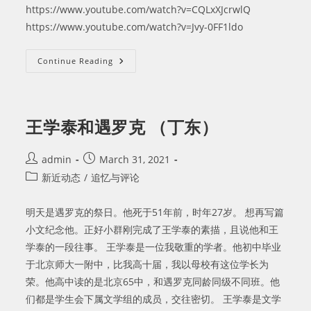
https://www.youtube.com/watch?v=CQLxXJcrwlQ
https://www.youtube.com/watch?v=Jvy-0FF1ldo
《出
Continue Reading
身
论》
殉
道
者
—
王学泰和遇罗克 （丁东）
遇
罗
克
（《百
Post
Post
admin
March 31, 2021
家
author:
published:
Post
新近动态
/
追忆与评论
人
物》）
category:
明天是遇罗克的祭日。他死于51年前，时年27岁。 想再写篇
小文纪念他。正好小群刚完成了王学泰的素描，且说他和王
学泰的一段往事。 王学泰是一位我敬重的学者。他初中毕业
于北京师大一附中，比我高十届，我以母校有这位学长为
荣。他高中读的是北京65中，和遇罗克同龄同级不同班。他
们都是学生会下属文学组的成员，交往密切。 王学泰是文学