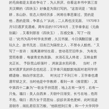
的毛病都是太喜欢争论了，为人所厌。你看这本书中第三首
关汉卿的《四块玉》好像是为我们写的。”这首词是：“南亩
耕，东山卧。世态人情经历多，闲将往事思量过。贤的是
他，愚的是我，争甚么？”从此，二人再也没见面。 1970年3
月5日遇罗克遇难。两年后的1972年8月，王学泰拿起《元曲
别裁》，又看到那首《四块玉》，百感交集，写了一段
话：“此书为高中时学友所赠，久沉书箧。今日偶翻旧箧，披
玩久之。故书无恙，旧友已为隔世之人，不禁令人黯然。” 又
写了一首诗： 渐离屠肆邹生霜， 曾动苍茫旧帝乡。 为有先
贤照卷册， 每披青史热衷肠。 水清石见人终老， 玉映金辉
光正长。 予卧荒山听落叶， 冽泉汲水煎药香。 当时，抒
发对遇罗克的怀念也犯忌，王学泰只能默默地面对老同学所
赠遗物，独自抒发悲凉。 时光过了不到三年，王学泰也遭
遇牢狱之灾。当时他是中学教师，看到一本《推背图》，其
中第四十二象为“一歌女手持琵琶，地上左有一张弓，右有一
只兔。谶曰：美人自西来，天朝中日渐安。长弓在地，危而
不危。颂曰：西方女子琵琶仙，皎皎衣裳色更鲜。此时混迹
居朝市，闹乱君臣百万般。”他联想到江青，和一个大学同学