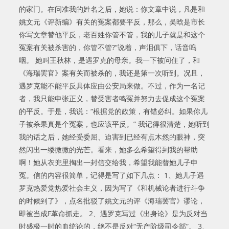
的家门。在问准我的姓名之后，她说：你文章中说，凡是和
姚文元《评新编》有关的冤案都要平反，那么，吴晗是市长
你写文章替他平反，老百姓你管不管，我的儿子就是和这个
冤案有关被杀害的，你管不管?”说着，声泪俱下，话音呜
咽。 她叫王秋林，是遇罗克的母亲。我一下被问住了，和
《海瑞罢官》案有关而被杀的，我还是第一次听到。况且，
遇罗克能不能平反具体应由公安局来做。不过，作为一名记
者，我只能申张正义，替受害者鸣冤并努力去促成这个冤案
的平反。于是，我说：“根据党的政策，有错必纠。如果你儿
子被杀果真是个冤案，也应该平反。” 我记得很清楚，她听到
我的话之后，她经受委屈、迫害到已经有点木然的眼神，突
然闪出一缕微微的光芒。看来，她多么希望得到我的帮助
啊！她从衣兜里掏出一封信交给我，希望我能替她儿子申
冤。信的内容很简单，记得是写了如下几点： 1、她儿子遇
罗克热爱党热爱社会主义，因为写了《和机械论者进行斗争
的时候到了》，点名批驳了姚文元的评《海瑞罢官》谬论，
即被当成F革命抓走。 2、遇罗克写过《出身论》是为反对当
时盛极一时的血统论的，绝不是反对“无产阶级司令部”。 3、