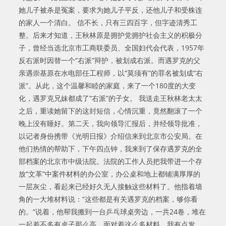
她儿子被杀是冤案，要求为她儿子平反，还他儿子和受株连
的家人一个清白。 信不长，只有三四百字，但字迹清秀工
整。后来才知道，王秋林原是拥护党拥护社会主义的积极分
子，曾经当选北京市工商联委员、全国妇代会代表，1957年
反右派时因替一个“右派”辩护，被划成右派。而遇罗克的父
亲遇崇基原在水电部任工程师，以“莫须有”的罪名被划成“右
派”。从此，这个温馨和睦的家庭，来了一个180度的大变
化，遇罗克兄妹都成了“右派”的子女。 我送走王秋林老太太
之后，重读她留下的这封短信，心情沉重，竟然翻滚了一个
晚上没有睡好。第二天，我向领导汇报后，并经领导批准，
以记者身份携带《光明日报》介绍信来到北京市公安局。在
他们热情的帮助下，下午四点钟，我来到了保存遇罗克的全
部档案的北京市中级法院。法院的工作人员把我带进一个存
放“文革”中案件材料的办公室，办公桌和地上都铺满厚厚的
一层灰尘，看起来已经好久无人接触这些材料了。他指着墙
角的一大堆材料说：“这些都是有关遇罗克的档案，够你看
的。“说着，他帮我搬到一台乒乓球桌旁边，一共24卷，堆在
一起差不多有桌子那么高。面对着这么多材料，我有点发