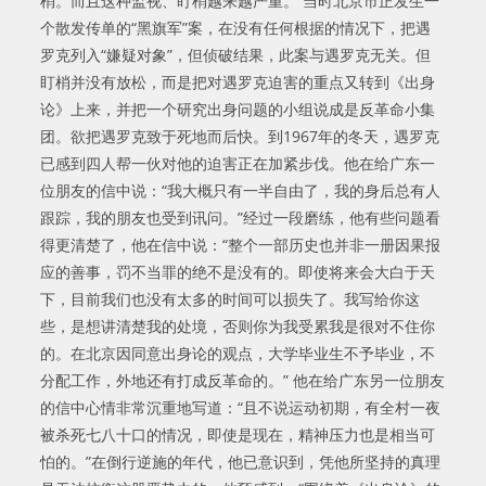
梢。而且这种监视、盯梢越来越严重。 当时北京市正发生一
个散发传单的“黑旗军”案，在没有任何根据的情况下，把遇
罗克列入“嫌疑对象”，但侦破结果，此案与遇罗克无关。但
盯梢并没有放松，而是把对遇罗克迫害的重点又转到《出身
论》上来，并把一个研究出身问题的小组说成是反革命小集
团。欲把遇罗克致于死地而后快。到1967年的冬天，遇罗克
已感到四人帮一伙对他的迫害正在加紧步伐。他在给广东一
位朋友的信中说：“我大概只有一半自由了，我的身后总有人
跟踪，我的朋友也受到讯问。”经过一段磨练，他有些问题看
得更清楚了，他在信中说：“整个一部历史也并非一册因果报
应的善事，罚不当罪的绝不是没有的。即使将来会大白于天
下，目前我们也没有太多的时间可以损失了。我写给你这
些，是想讲清楚我的处境，否则你为我受累我是很对不住你
的。在北京因同意出身论的观点，大学毕业生不予毕业，不
分配工作，外地还有打成反革命的。” 他在给广东另一位朋友
的信中心情非常沉重地写道：“且不说运动初期，有全村一夜
被杀死七八十口的情况，即使是现在，精神压力也是相当可
怕的。”在倒行逆施的年代，他已意识到，凭他所坚持的真理