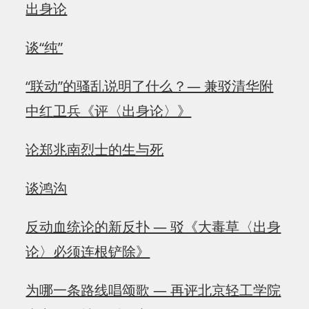
出身论
谈“纯”
“联动”的骚乱说明了什么？— 兼驳清华附
中红卫兵《评〈出身论〉》
论郑兆南烈士的生与死
谈鸿沟
反动血统论的新反扑 — 驳《大毒草〈出身
论〉必须连根铲除》
为哪一条路线唱颂歌 — 再评北京轻工学院