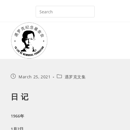
Skip
to
content
Post
Post
March 25, 2021
遇罗克文集
published:
category:
日 记
1966
年
1
月
2
日