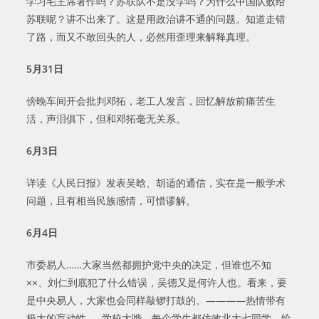
学习毛主席著作吗？苏联队不是没学吗？为什么中国队败给
苏联呢？讲不出来了。这是用政治讲不通的问题。知道走错
了路，而又不敢回头的人，必然用歪理来解释真理。
5
月
31
日
傍晚车间开会批判邓拓，老工人发言，回忆解放前痛苦生
活，声泪俱下，但和邓拓毫无关系。
6
月
3
日
详读《人民日报》发表吴晗、胡适的通信，实在是一般学术
问题，且有相当民族感情，可惜谬解。
6
月
4
日
市委易人……大家当然都拥护党中央的决定，但谁也不知
××、刘仁到底犯了什么错误，吴德又是何许人也。看来，要
是中央易人，大家也会同样敲锣打鼓的。————热情带有
极大的盲动性……学校大哗，每个学生都仿效北大七同学，给