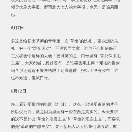
领导大刷大字报。所谓北大七人的大字报，也无非是骗局而
已。
6
月
7
日
多这是给初出茅庐的青年第一次“革命”的洗礼，“群众运的洗
礼！好一个“群众运动”！不讲官面文章，谁也不会相信修正
主义者会怕这样的大会！更可笑的是，口号里有:“誓死保卫毛
主席”，大家都喊，想过没有，是谁要害毛主席？邓拓的舌剑
吗？那还远远不够资格哩！到底是谁，报纸上没有公布，谁
也不知道，但喊口号。
6
月
12
日
晚上看到受批判的电影《红目》。这么一部深受束缚的片子
所以受批判，就是因为里面有一些东西是真实的。今天要求
的决不是什么“革命的浪漫主义”和“革命的现实主义”，而要求
的是“革命的空想主义”。要一切死人活人给我们说假话，欺