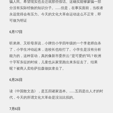
骗人民。希望现实也去迁就那些假话。这确实能够蒙骗一部
分没有实际经验的知识分子。……但是，在事实面前，当权者
永远觉得会有压力。今天的文化大革命运动这么不正常，即
可做为明证
6
月
17
日
听弟弟、又听母亲说，小牌坊小学四年级的一个李老师自杀
了，小学生冲动起来，连校长也给打了。小学生是没有分析
能力的，这种盲动，真的像新市委所云:“是可爱的”吗？欧洲
十字军东征的时候，儿童也从家里跑出来东征去了。结果
呢？被商人卖给萨拉森做奴隶去了。
6
月
26
日
读《中国散文选》，是五四诸家选本。……五四是出人才的时
代，今天的所谓文化大革命是没法比拟的。
7
月
6
日