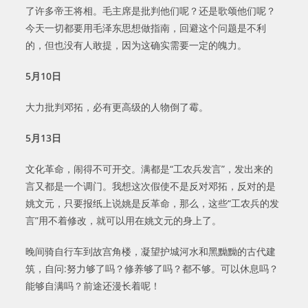
了许多帝王将相。毛主席是批判他们呢？还是歌颂他们呢？
今天一切都要用毛泽东思想做指南，回避这个问题是不利
的，但也没有人敢提，因为这确实需要一定的魄力。
5
月
10
日
大力批判邓拓，必有更高级的人物倒了霉。
5
月
13
日
文化革命，闹得不可开交。满都是“工农兵发言”，发出来的
言又都是一个调门。我想这次假使不是反对邓拓，反对的是
姚文元，只要报纸上说姚是反革命，那么，这些“工农兵的发
言”用不着修改，就可以用在姚文元的身上了。
晚间骑自行车到故宫角楼，凝望护城河水和黑黝黝的古代建
筑，自问:努力够了吗？修养够了吗？都不够。可以休息吗？
能够自满吗？前途还漫长着呢！