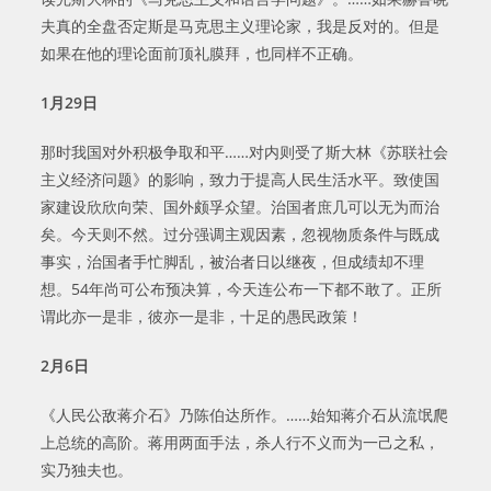
夫真的全盘否定斯是马克思主义理论家，我是反对的。但是
如果在他的理论面前顶礼膜拜，也同样不正确。
1
月
29
日
那时我国对外积极争取和平……对内则受了斯大林《苏联社会
主义经济问题》的影响，致力于提高人民生活水平。致使国
家建设欣欣向荣、国外颇孚众望。治国者庶几可以无为而治
矣。今天则不然。过分强调主观因素，忽视物质条件与既成
事实，治国者手忙脚乱，被治者日以继夜，但成绩却不理
想。54年尚可公布预决算，今天连公布一下都不敢了。正所
谓此亦一是非，彼亦一是非，十足的愚民政策！
2
月
6
日
《人民公敌蒋介石》乃陈伯达所作。……始知蒋介石从流氓爬
上总统的高阶。蒋用两面手法，杀人行不义而为一己之私，
实乃独夫也。