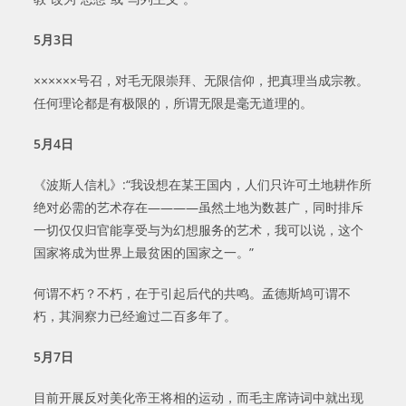
5
月
3
日
××××××号召，对毛无限崇拜、无限信仰，把真理当成宗教。
任何理论都是有极限的，所谓无限是毫无道理的。
5
月
4
日
《波斯人信札》:“我设想在某王国内，人们只许可土地耕作所
绝对必需的艺术存在————虽然土地为数甚广，同时排斥
一切仅仅归官能享受与为幻想服务的艺术，我可以说，这个
国家将成为世界上最贫困的国家之一。”
何谓不朽？不朽，在于引起后代的共鸣。孟德斯鸠可谓不
朽，其洞察力已经逾过二百多年了。
5
月
7
日
目前开展反对美化帝王将相的运动，而毛主席诗词中就出现