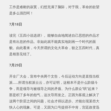
工作是难耐的寂寞，幻想充满了脑际，对于我，革命的欲望
是多么强烈呵！
7
月
18
日
读完《五四小说选讲》。能够自由地闻述自己思想的作品才
是有出息的作品。非如此就不能真实地刻画一个时代的面
貌。由此看来，今天所谓的文化大革命，较之五四时代，真
是相形见绌了。
7
月
29
日
开全厂大会，宣布中央两个文告，今后运动方向是直指当权
派……所谓当权派云云，亦可证明，这根本不是什么阶级斗
争，而是领导与被领导之间的矛盾。为什么群众“哄”起来？
那是积了多年的怨气，这次导而发之。正因为客观上解决了
这两个阶层之间的问题，社会才得以进步。才能出现某些大
快人心的现象。可是，又因为口号提得不中肯，宫廷政变迅