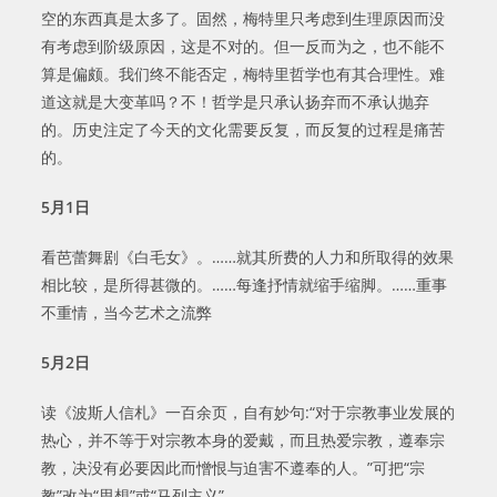
空的东西真是太多了。固然，梅特里只考虑到生理原因而没
有考虑到阶级原因，这是不对的。但一反而为之，也不能不
算是偏颇。我们终不能否定，梅特里哲学也有其合理性。难
道这就是大变革吗？不！哲学是只承认扬弃而不承认抛弃
的。历史注定了今天的文化需要反复，而反复的过程是痛苦
的。
5
月
1
日
看芭蕾舞剧《白毛女》。……就其所费的人力和所取得的效果
相比较，是所得甚微的。……每逢抒情就缩手缩脚。……重事
不重情，当今艺术之流弊
5
月
2
日
读《波斯人信札》一百余页，自有妙句:“对于宗教事业发展的
热心，并不等于对宗教本身的爱戴，而且热爱宗教，遵奉宗
教，决没有必要因此而憎恨与迫害不遵奉的人。”可把“宗
教”改为“思想”或“马列主义”。