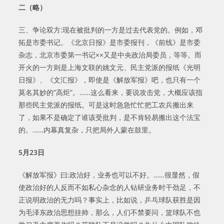
二（略）
三、争论双方:现在被批判的一方是过去代表党的。例如，邓
拓是市委书记。《北京日报》是市委报刊，《前线》是市委
杂志，北京市委第一书记××又是中央政治局委员，等等。而
开火的一方则是上海文联的姚文元、民主党派的报纸《光明
日报》、《文汇报》，即使是《解放军报》吧，也只有一个
莫名其妙的“高炬”。……这么看来，要说攻击党，大概应该指
那些民主党派的报纸。可是这时急急忙忙把工农兵搬出来
了，如果不是确定了谁该受批判，是不肯轻易搬出这个法宝
的。……内幕真复杂，只把局外人蒙在鼓里。
5
月
23
日
《解放军报》曰:政治好，业务也可以不好。……很显然，假
使政治好的人反而不如私心杂念的人钻研业务时干劲足，不
正说明政治的无力吗？事实上，比如说，乒乓球队获胜是因
为毛泽东政治思想挂帅，那么，人们不禁要问，篮球队不也