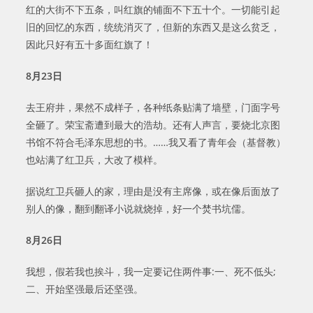
红的大街不下五条，叫红旗的铺面不下五十个。一切能引起
旧的回忆的东西，统统消灭了，但新的东西又是这么贫乏，
因此只好有五十多面红旗了！
8
月
23
日
去王府井，果然不成样子，各种纸条贴满了墙壁，门面字号
全砸了。荣宝斋遭到最大的浩劫。还有人声言，要烧北京图
书馆不符合毛泽东思想的书。……我又看了青年会（基督教）
也站满了红卫兵，大改了模样。
据说红卫兵砸人的家，理由是没有主席像，或在像后面放了
别人的像，翻到翻译小说就烧掉，好一个焚书坑儒。
8月26日
我想，假若我也挨斗，我一定要记住两件事:一、死不低头;
二、开始坚强最后还坚强。