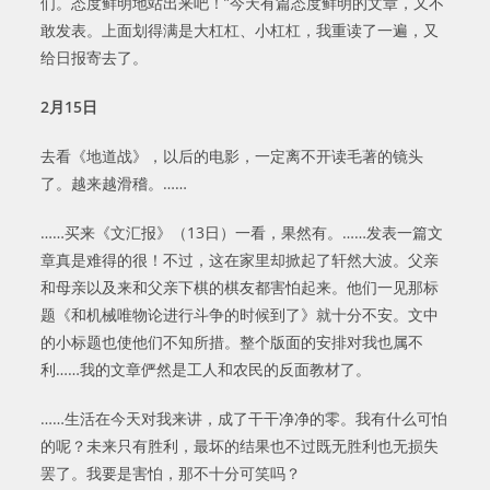
们。态度鲜明地站出来吧！”今天有篇态度鲜明的文章，又不
敢发表。上面划得满是大杠杠、小杠杠，我重读了一遍，又
给日报寄去了。
2
月
15
日
去看《地道战》，以后的电影，一定离不开读毛著的镜头
了。越来越滑稽。……
……买来《文汇报》（13日）一看，果然有。……发表一篇文
章真是难得的很！不过，这在家里却掀起了轩然大波。父亲
和母亲以及来和父亲下棋的棋友都害怕起来。他们一见那标
题《和机械唯物论进行斗争的时候到了》就十分不安。文中
的小标题也使他们不知所措。整个版面的安排对我也属不
利……我的文章俨然是工人和农民的反面教材了。
……生活在今天对我来讲，成了干干净净的零。我有什么可怕
的呢？未来只有胜利，最坏的结果也不过既无胜利也无损失
罢了。我要是害怕，那不十分可笑吗？