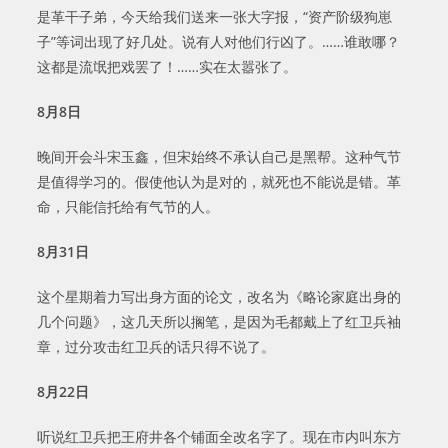
是革干子弟，今天给我们送来一张大字报，“资产阶级狗崽
子”等词出现了好几处。说有人对他们行凶了。……谁敢哪？
这都是流氓把戏罢了！……实在太嚣张了。
8
月
8
日
晚间开会斗宋玉鑫，但宋始终不承认自己是黑帮。这种气节
是值得学习的。假使他认为是对的，就死也不能说是错。革
命，只能信托给有气节的人。
8
月
31
日
这个星期着力写出身方面的论文，改名为《略论家庭出身的
几个问题》，这几天所以搁笔，是因为毛都戴上了红卫兵袖
章，过分攻击红卫兵的话只得不说了。
8
月
22
日
听说红卫兵把王府井各个铺面全改名字了。现在市内叫东方