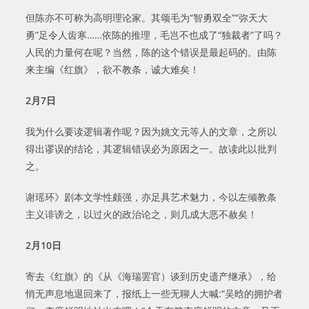
但陈亦不可称为高明理论家。其颂毛为“智勇双全”“弥天大
勇”足令人齿寒……依陈的推理，毛岂不也成了“独裁者”了吗？
人民的力量何在呢？当然，陈的这个错误是最起码的。由陈
来主编《红旗》，欲不教条，诚大难矣！
2
月
7
日
我为什么要读逻辑著作呢？因为姚文元等人的文章，之所以
得出谬误的结论，其逻辑错误必为原因之一。故读此以批判
之。
谢瑶环》剧本文学性颇强，亦足具艺术魅力，今以左倾教条
主义诽谤之，以过火的政治论之，则几成大恶不赦矣！
2
月
10
日
寄去《红旗》的《从《海瑞罢官）谈到历史遗产继承》，给
悄无声息地退回来了，报纸上一些无聊人大喊:“吴晗的拥护者