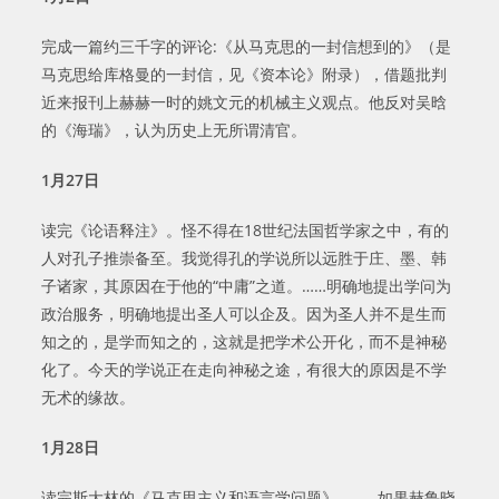
完成一篇约三千字的评论:《从马克思的一封信想到的》（是
马克思给库格曼的一封信，见《资本论》附录），借题批判
近来报刊上赫赫一时的姚文元的机械主义观点。他反对吴晗
的《海瑞》，认为历史上无所谓清官。
1
月
27
日
读完《论语释注》。怪不得在18世纪法国哲学家之中，有的
人对孔子推崇备至。我觉得孔的学说所以远胜于庄、墨、韩
子诸家，其原因在于他的“中庸”之道。……明确地提出学问为
政治服务，明确地提出圣人可以企及。因为圣人并不是生而
知之的，是学而知之的，这就是把学术公开化，而不是神秘
化了。今天的学说正在走向神秘之途，有很大的原因是不学
无术的缘故。
1
月
28
日
读完斯大林的《马克思主义和语言学问题》。……如果赫鲁晓