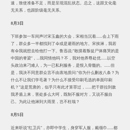
速，致使准备不足，而是呈现混乱状态。总之，这跟文化毫
无关系，也跟阶级毫无关系。
8
月
3
日
下班参加一车间声讨宋玉鑫的大会，宋相当沉着……会上下雨
了，群众多一半都找到了伞或是避雨的地方。宋挨淋，我若
有伞我就想去给他打一下。鲁迅说:“敢摸着叛徒尸体痛哭的是
中国的脊梁”，…我同情他吗？不，我对他养尊处优……以空
头政治来刁难人，为一已私利服务，是恨入骨髓的。……但
是，我决不同意群众言不由衷地质问:“你为什么删改八条？为
什么不让我们学毛著？为什么不接受印刷毛选的单面印刷
机？”这是荒唐的，似乎只有此才算罪过，……把干群拉到敌
我矛盾上来，害处多么大呵，既制不服对方，又说不服自
己。为此让他淋到大雨里，岂不枉哉？
8
月
5
日
近来听说“红卫兵”，亦即中学生，身穿军人服，戴领巾……都