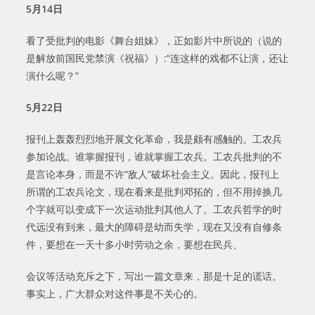
5
月
14
日
看了受批判的电影《舞台姐妹》，正如影片中所说的（说的
是解放前国民党禁演《祝福》）:“连这样的戏都不让演，还让
演什么呢？”
5
月
22
日
报刊上轰轰烈烈地开展文化革命，我是颇有感触的。工农兵
参加论战。谁掌握报刊，谁就掌握工农兵。工农兵批判的不
是言论本身，而是不许“敌人”破坏社会主义。因此，报刊上
所谓的工农兵论文，现在看来是批判邓拓的，但不用掉换几
个字就可以变成下一次运动批判其他人了。工农兵哲学的时
代远没有到来，最大的障碍是幼而失学，现在又没有自修条
件，要想在一天十多小时劳动之余，要想在民兵、
会议等活动充斥之下，写出一篇文章来，那是十足的谎话。
事实上，广大群众对这件事是不关心的。