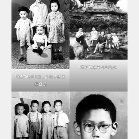
遇罗克母亲与四兄妹
1951年6月1日，儿童节四兄
妹合影