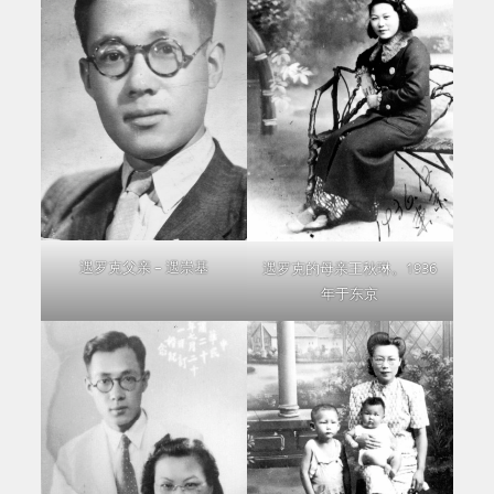
遇罗克父亲 – 遇崇基
遇罗克的母亲王秋琳。1936
年于东京