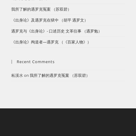
​我所了解的遇罗克冤案 （苏双碧）
《出身论》及遇罗克在狱中 （胡平 遇罗文）
遇罗克与《出身论》- 口述历史 文革往事 （遇罗勉）
《出身论》殉道者—遇罗克 （《百家人物》）
Recent Comments
柘溪水
on
​我所了解的遇罗克冤案 （苏双碧）