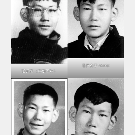
遇罗克于1959年
遇罗克 （年份不详）