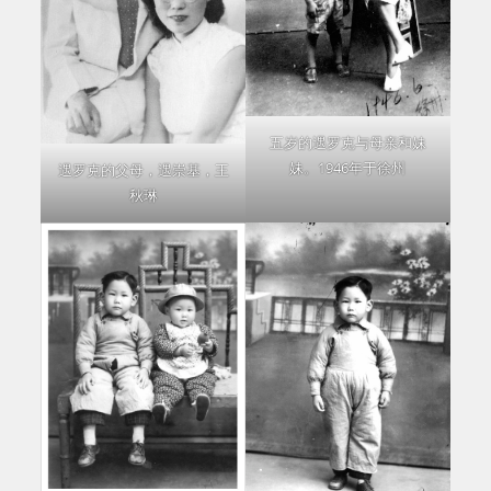
五岁的遇罗克与母亲和妹
妹。1946年于徐州
遇罗克的父母，遇崇基，王
秋琳