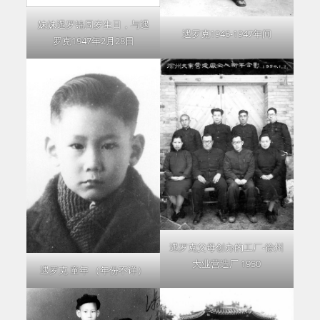
妹妹遇罗锦周岁生日，与遇
遇罗克1946-1947年间
罗克1947年2月28日
遇罗克父母创办的工厂-徐州
大业营造厂 1950
遇罗克 童年 （年份不详）